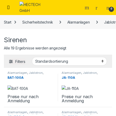
Open
0
Start
Sicherheitstechnik
Alarmanlagen
Jablot
Sirenen
Alle 19 Ergebnisse werden angezeigt
Filters
Alarmanlagen
,
Jablotron
,
Alarmanlagen
,
Jablotron
,
Sicherheitstechnik
,
Sirenen
,
Sicherheitstechnik
,
Sirenen
BAT-100A
JA-110A
Zubehör
Preise nur nach
Preise nur nach
Anmeldung
Anmeldung
Alarmanlagen
,
Jablotron
,
Alarmanlagen
,
Jablotron
,
Sicherheitstechnik
,
Sirenen
Sicherheitstechnik
,
Sirenen