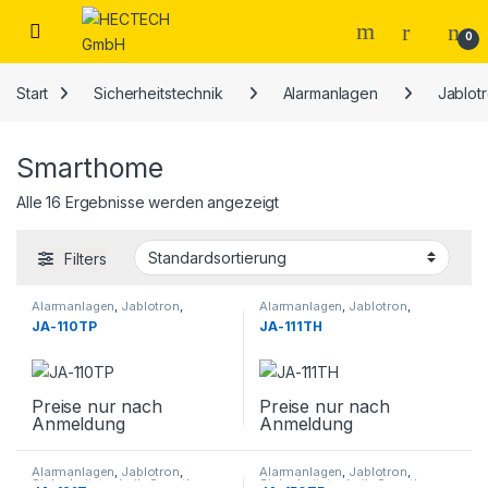
Open
0
Start
Sicherheitstechnik
Alarmanlagen
Jablot
Smarthome
Alle 16 Ergebnisse werden angezeigt
Filters
Alarmanlagen
,
Jablotron
,
Alarmanlagen
,
Jablotron
,
Sicherheitstechnik
,
Smarthome
Sicherheitstechnik
,
Smarthome
JA-110TP
JA-111TH
Preise nur nach
Preise nur nach
Anmeldung
Anmeldung
Alarmanlagen
,
Jablotron
,
Alarmanlagen
,
Jablotron
,
Sicherheitstechnik
,
Smarthome
Sicherheitstechnik
,
Smarthome