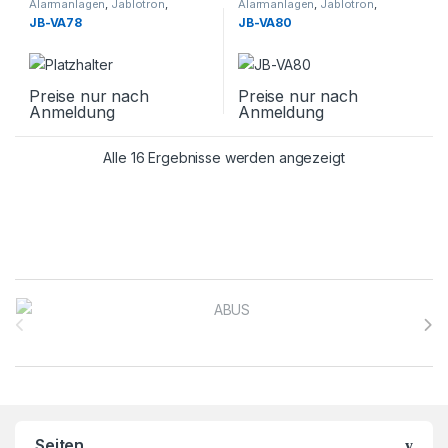
Alarmanlagen
,
Jablotron
,
Alarmanlagen
,
Jablotron
,
Sicherheitstechnik
,
Smarthome
Sicherheitstechnik
,
Smarthome
,
JB-VA78
JB-VA80
Zubehör
Preise nur nach
Preise nur nach
Anmeldung
Anmeldung
Alle 16 Ergebnisse werden angezeigt
Brands Carousel
Seiten