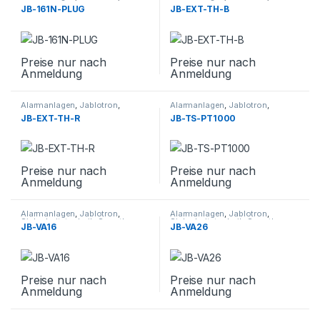
Sicherheitstechnik
,
Smarthome
Sicherheitstechnik
,
Smarthome
JB-161N-PLUG
JB-EXT-TH-B
Preise nur nach
Preise nur nach
Anmeldung
Anmeldung
Alarmanlagen
,
Jablotron
,
Alarmanlagen
,
Jablotron
,
Sicherheitstechnik
,
Smarthome
Sicherheitstechnik
,
Smarthome
,
JB-EXT-TH-R
JB-TS-PT1000
Zubehör
Preise nur nach
Preise nur nach
Anmeldung
Anmeldung
Alarmanlagen
,
Jablotron
,
Alarmanlagen
,
Jablotron
,
Sicherheitstechnik
,
Smarthome
,
Sicherheitstechnik
,
Smarthome
,
JB-VA16
JB-VA26
Zubehör
Zubehör
Preise nur nach
Preise nur nach
Anmeldung
Anmeldung