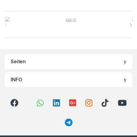
Brands Carousel
Seiten
INFO