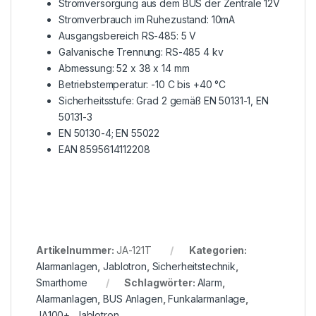
Stromversorgung aus dem BUS der Zentrale 12V
Stromverbrauch im Ruhezustand: 10mA
Ausgangsbereich RS-485: 5 V
Galvanische Trennung: RS-485 4 kv
Abmessung: 52 x 38 x 14 mm
Betriebstemperatur: -10 C bis +40 °C
Sicherheitsstufe: Grad 2 gemäß EN 50131-1, EN
50131-3
EN 50130-4; EN 55022
EAN 8595614112208
Artikelnummer:
JA-121T
Kategorien:
Alarmanlagen
,
Jablotron
,
Sicherheitstechnik
,
Smarthome
Schlagwörter:
Alarm
,
Alarmanlagen
,
BUS Anlagen
,
Funkalarmanlage
,
JA100+
,
Jablotron