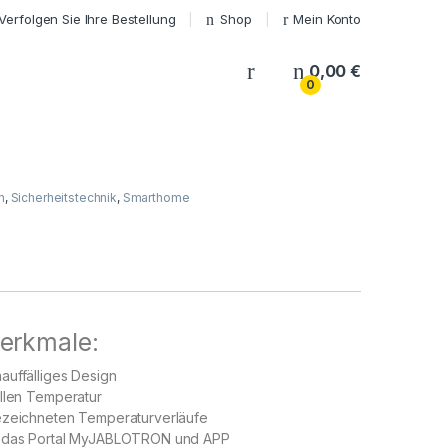
Verfolgen Sie Ihre Bestellung
Shop
Mein Konto
My Account
0,00
€
0
n
,
Sicherheitstechnik
,
Smarthome
erkmale:
auffälliges Design
llen Temperatur
ezeichneten Temperaturverläufe
r das Portal MyJABLOTRON und APP