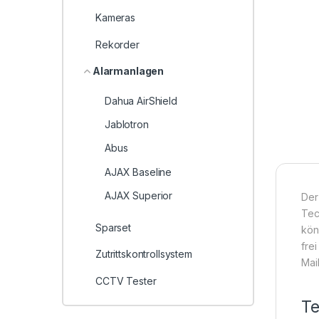
Kameras
Rekorder
Alarmanlagen
Dahua AirShield
Jablotron
Abus
AJAX Baseline
AJAX Superior
Der
Tec
Sparset
kön
fre
Zutrittskontrollsystem
Mai
CCTV Tester
Te