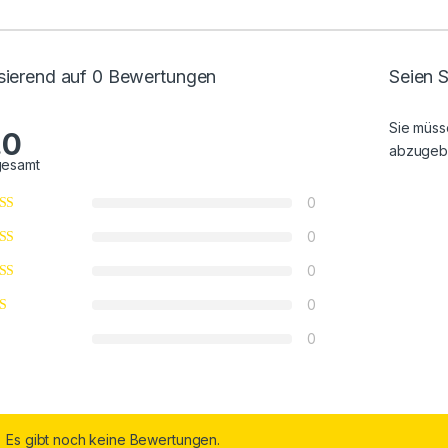
sierend auf 0 Bewertungen
Seien S
Sie müs
.0
abzugeb
gesamt
0
0
0
0
0
Es gibt noch keine Bewertungen.