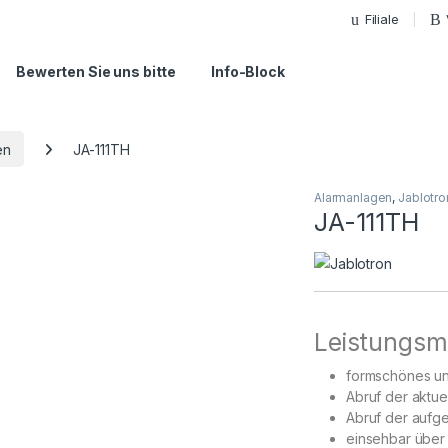
Filiale
Bewerten Sie uns bitte
Info-Block
en
JA-111TH
Alarmanlagen
,
Jablotro
JA-111TH
Leistungsm
formschönes un
Abruf der aktue
Abruf der aufg
einsehbar übe