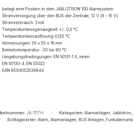
belegt eine Position in dem JABLOTRON 100 Alarmsystem
Stromversorgung über den BUS der Zentrale, 12 V (9 – 15 V)
Stromverbrauch: 3 mA
Temperaturmessgenauigkeit: +/- 0,5 °C
Temperaturmessauflösung 0,125 °C
Abmessungen: 26 x 55 x 16 mm
Betriebstemperatur: -20 bis 60 °C
Umgebungsbedingungen: EN 50131-1: II, innen
EN 50130-4, EN 55022
EAN 8594052539844
ikelnummer:
JA-111TH
Kategorien:
Alarmanlagen
,
Jablotron
Schlagwörter:
Alarm
,
Alarmanlagen
,
BUS Anlagen
,
Funkalarmanl