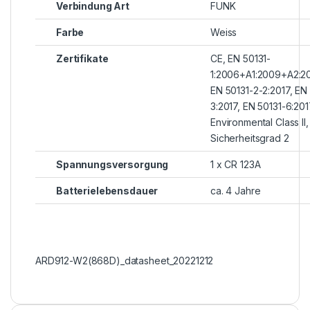
Verbindung Art
FUNK
Farbe
Weiss
Zertifikate
CE, EN 50131-
1:2006+A1:2009+A2:2
EN 50131-2-2:2017, EN
3:2017, EN 50131-6:201
Environmental Class II,
Sicherheitsgrad 2
Spannungsversorgung
1 x CR 123A
Batterielebensdauer
ca. 4 Jahre
ARD912-W2(868D)_datasheet_20221212