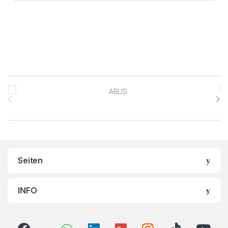
Brands Carousel
Seiten
INFO