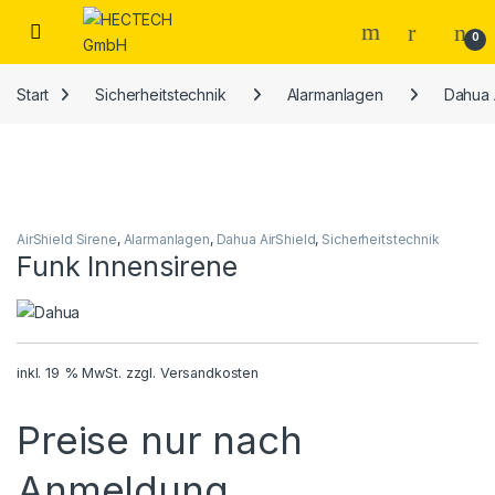
Open
0
Start
Sicherheitstechnik
Alarmanlagen
Dahua 
AirShield Sirene
,
Alarmanlagen
,
Dahua AirShield
,
Sicherheitstechnik
Funk Innensirene
inkl. 19 % MwSt.
zzgl.
Versandkosten
Preise nur nach
Anmeldung