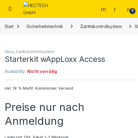
Open
0
Start
Sicherheitstechnik
Zutrittskontrollsystem
S
Abus
,
Zutrittskontrollsystem
Starterkit wAppLoxx Access
Availability:
Nicht vorrätig
inkl. 19 % MwSt.
Kostenloser Versand
Preise nur nach
Anmeldung
Lieferzeit:
DHL Paket 1-2 Werktage