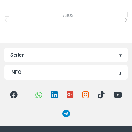
Brands Carousel
Seiten
INFO