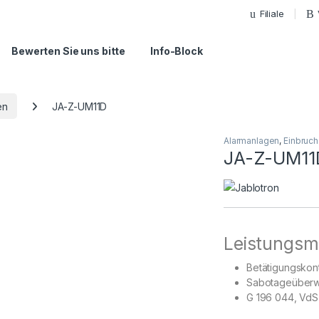
Filiale
Bewerten Sie uns bitte
Info-Block
en
JA-Z-UM11D
Alarmanlagen
,
Einbruch
JA-Z-UM11
Leistungsm
Betätigungskon
Sabotageüberw
G 196 044, VdS