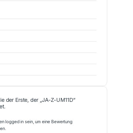
Sie der Erste, der „JA-Z-UM11D“
et.
sen
logged in
sein, um eine Bewertung
en.