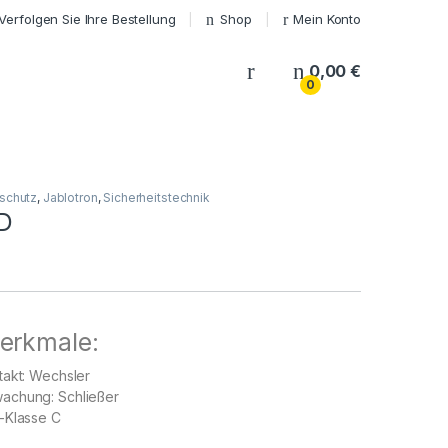
Verfolgen Sie Ihre Bestellung
Shop
Mein Konto
My Account
0,00
€
0
schutz
,
Jablotron
,
Sicherheitstechnik
D
erkmale:
takt: Wechsler
achung: Schließer
-Klasse C