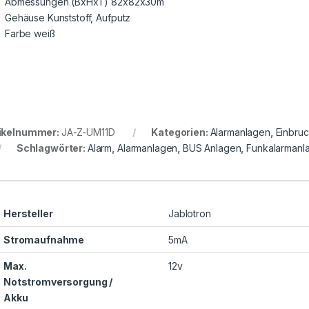
Abmessungen (BxHxT) 82x82x30m
Gehäuse Kunststoff, Aufputz
Farbe weiß
ikelnummer:
JA-Z-UM11D
Kategorien:
Alarmanlagen
,
Einbru
Schlagwörter:
Alarm
,
Alarmanlagen
,
BUS Anlagen
,
Funkalarmanl
Hersteller
Jablotron
Stromaufnahme
5mA
Max.
12v
Notstromversorgung /
Akku