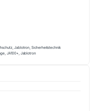
chschutz
,
Jablotron
,
Sicherheitstechnik
age
,
JA100+
,
Jablotron