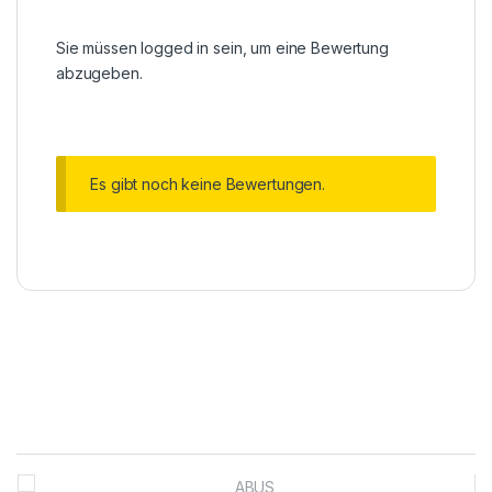
Sie müssen
logged in
sein, um eine Bewertung
abzugeben.
Es gibt noch keine Bewertungen.
Brands Carousel