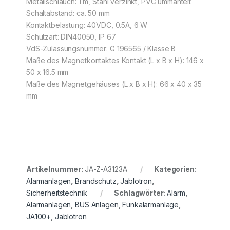
Metallschlauch: 1 m, Stahl verzinkt, PVC ummantelt
Schaltabstand: ca. 50 mm
Kontaktbelastung: 40VDC, 0.5A, 6 W
Schutzart: DIN40050, IP 67
VdS-Zulassungsnummer: G 196565 / Klasse B
Maße des Magnetkontaktes Kontakt (L x B x H): 146 x
50 x 16.5 mm
Maße des Magnetgehäuses (L x B x H): 66 x 40 x 35
mm
Artikelnummer:
JA-Z-A3123A
Kategorien:
Alarmanlagen
,
Brandschutz
,
Jablotron
,
Sicherheitstechnik
Schlagwörter:
Alarm
,
Alarmanlagen
,
BUS Anlagen
,
Funkalarmanlage
,
JA100+
,
Jablotron