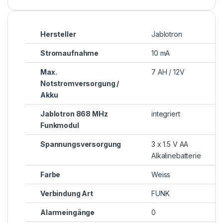
Hersteller
Jablotron
Stromaufnahme
10 mA
Max.
7 AH / 12V
Notstromversorgung /
Akku
Jablotron 868 MHz
integriert
Funkmodul
Spannungsversorgung
3 x 1.5 V AA
Alkalinebatterie
Farbe
Weiss
Verbindung Art
FUNK
Alarmeingänge
0