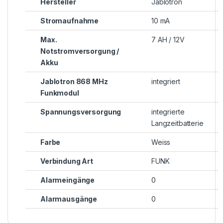
Hersteller
Jablotron
Stromaufnahme
10 mA
Max.
7 AH / 12V
Notstromversorgung /
Akku
Jablotron 868 MHz
integriert
Funkmodul
Spannungsversorgung
integrierte
Langzeitbatterie
Farbe
Weiss
Verbindung Art
FUNK
Alarmeingänge
0
Alarmausgänge
0