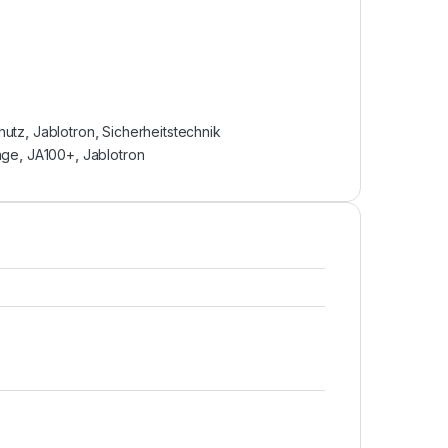
hutz
,
Jablotron
,
Sicherheitstechnik
age
,
JA100+
,
Jablotron