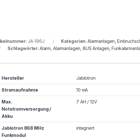
ikelnummer:
JA-196J
Kategorien:
Alarmanlagen
,
Einbruchsc
Schlagwörter:
Alarm
,
Alarmanlagen
,
BUS Anlagen
,
Funkalarmanl
Hersteller
Jablotron
Stromaufnahme
10 mA
Max.
7 AH / 12V
Notstromversorgung /
Akku
Jablotron 868 MHz
integriert
Funkmodul