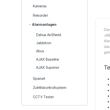
Kameras
Rekorder
Alarmanlagen
Die
Dahua AirShield
JAB
Ala
Jablotron
das
Abus
gel
AJAX Baseline
Te
AJAX Superior
Sparset
Zutrittskontrollsystem
CCTV Tester