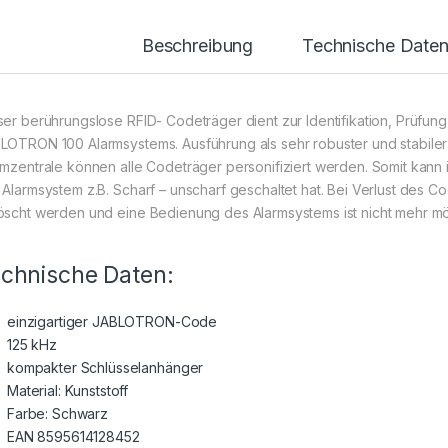
Beschreibung
Technische Date
ser berührungslose RFID- Codeträger dient zur Identifikation, Prüfu
LOTRON 100 Alarmsystems. Ausführung als sehr robuster und stabiler 
rmzentrale können alle Codeträger personifiziert werden. Somit kan
 Alarmsystem z.B. Scharf – unscharf geschaltet hat. Bei Verlust des 
öscht werden und eine Bedienung des Alarmsystems ist nicht mehr mö
chnische Daten:
einzigartiger JABLOTRON-Code
125 kHz
kompakter Schlüsselanhänger
Material: Kunststoff
Farbe: Schwarz
EAN 8595614128452