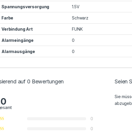
Spannungsversorgung
1.5V
Farbe
Schwarz
Verbindung Art
FUNK
Alarmeingänge
0
Alarmausgänge
0
sierend auf 0 Bewertungen
Seien S
Sie müs
.0
abzugeb
gesamt
0
0