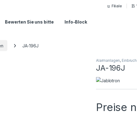
Filiale
Bewerten Sie uns bitte
Info-Block
en
JA-196J
Alarmanlagen
,
Einbruch
JA-196J
Preise 