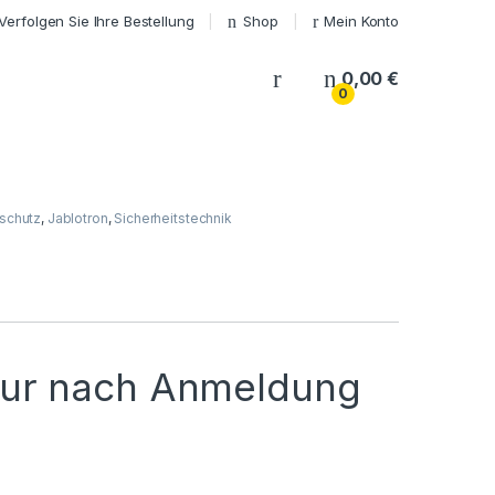
Verfolgen Sie Ihre Bestellung
Shop
Mein Konto
My Account
0,00
€
0
schutz
,
Jablotron
,
Sicherheitstechnik
nur nach Anmeldung