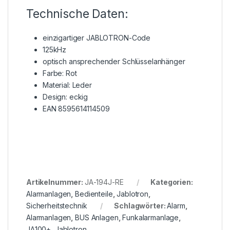
Technische Daten:
einzigartiger JABLOTRON-Code
125kHz
optisch ansprechender Schlüsselanhänger
Farbe: Rot
Material: Leder
Design: eckig
EAN 8595614114509
Artikelnummer:
JA-194J-RE
Kategorien:
Alarmanlagen
,
Bedienteile
,
Jablotron
,
Sicherheitstechnik
Schlagwörter:
Alarm
,
Alarmanlagen
,
BUS Anlagen
,
Funkalarmanlage
,
JA100+
,
Jablotron