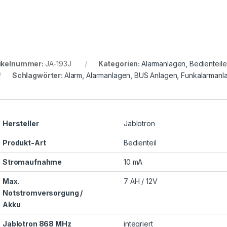
ikelnummer:
JA-193J
Kategorien:
Alarmanlagen
,
Bedienteile
Schlagwörter:
Alarm
,
Alarmanlagen
,
BUS Anlagen
,
Funkalarmanl
Hersteller
Jablotron
Produkt-Art
Bedienteil
Stromaufnahme
10 mA
Max.
7 AH / 12V
Notstromversorgung /
Akku
Jablotron 868 MHz
integriert