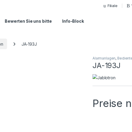
Filiale
Bewerten Sie uns bitte
Info-Block
en
JA-193J
Alarmanlagen
,
Bediente
JA-193J
Preise 