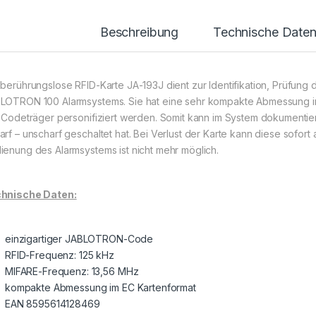
Beschreibung
Technische Date
 berührungslose RFID-Karte JA-193J dient zur Identifikation, Prüfun
LOTRON 100 Alarmsystems. Sie hat eine sehr kompakte Abmessung im
e Codeträger personifiziert werden. Somit kann im System dokumenti
arf – unscharf geschaltet hat. Bei Verlust der Karte kann diese sofo
ienung des Alarmsystems ist nicht mehr möglich.
hnische Daten:
einzigartiger JABLOTRON-Code
RFID-Frequenz: 125 kHz
MIFARE-Frequenz: 13,56 MHz
kompakte Abmessung im EC Kartenformat
EAN 8595614128469