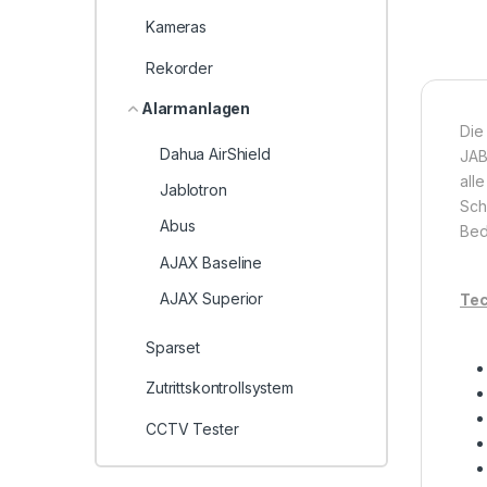
Kameras
Rekorder
Alarmanlagen
Die
Dahua AirShield
JAB
all
Jablotron
Sch
Abus
Bed
AJAX Baseline
AJAX Superior
Tec
Sparset
Zutrittskontrollsystem
CCTV Tester