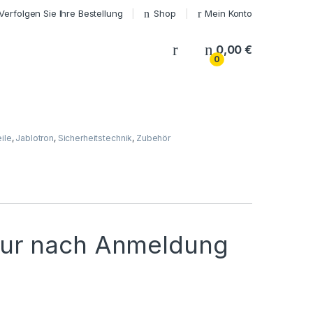
Verfolgen Sie Ihre Bestellung
Shop
Mein Konto
My Account
0,00
€
0
ile
,
Jablotron
,
Sicherheitstechnik
,
Zubehör
nur nach Anmeldung