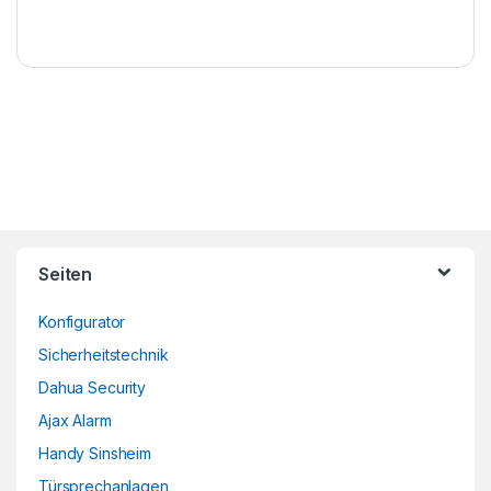
Brands Carousel
Seiten
Konfigurator
Sicherheitstechnik
Dahua Security
Ajax Alarm
Handy Sinsheim
Türsprechanlagen