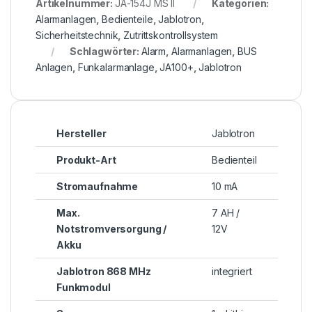
Artikelnummer:
JA-154J MS II
Kategorien:
Alarmanlagen
,
Bedienteile
,
Jablotron
,
Sicherheitstechnik
,
Zutrittskontrollsystem
Schlagwörter:
Alarm
,
Alarmanlagen
,
BUS
Anlagen
,
Funkalarmanlage
,
JA100+
,
Jablotron
Hersteller
Jablotron
Produkt-Art
Bedienteil
Stromaufnahme
10 mA
Max.
7 AH /
Notstromversorgung /
12V
Akku
Jablotron 868 MHz
integriert
Funkmodul