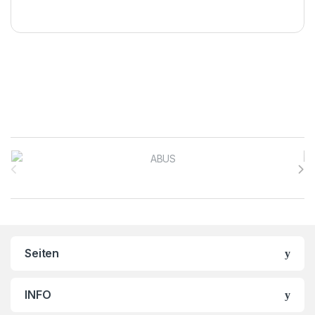
Brands Carousel
Seiten
INFO