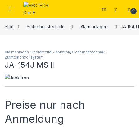
Open
0
Start
Sicherheitstechnik
Alarmanlagen
JA-154J 
Alarmanlagen
,
Bedienteile
,
Jablotron
,
Sicherheitstechnik
,
Zutrittskontrollsystem
JA-154J MS II
Preise nur nach
Anmeldung