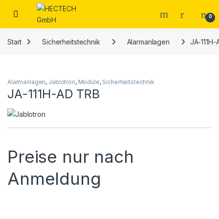
Open
0
Start
Sicherheitstechnik
Alarmanlagen
JA-111H-
Alarmanlagen
,
Jablotron
,
Modüle
,
Sicherheitstechnik
JA-111H-AD TRB
Preise nur nach
Anmeldung