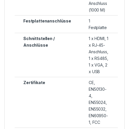
Anschluss
(1000 M)
Festplattenanschlüsse
1
Festplatte
Schnittstellen /
1 x HDMI, 1
Anschlüsse
x RJ-45-
Anschluss,
1 x RS485,
1 x VGA, 2
x USB
Zertifikate
CE,
EN50130-
4,
EN55024,
EN55032,
EN60950-
1, FCC