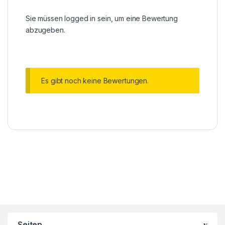
Sie müssen
logged in
sein, um eine Bewertung
abzugeben.
Es gibt noch keine Bewertungen.
Brands Carousel
Seiten