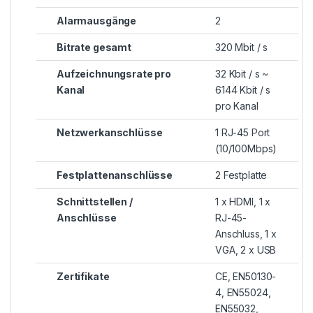
Alarmausgänge
2
Bitrate gesamt
320 Mbit / s
Aufzeichnungsrate pro
32 Kbit / s ~
Kanal
6144 Kbit / s
pro Kanal
Netzwerkanschlüsse
1 RJ-45 Port
(10/100Mbps)
Festplattenanschlüsse
2 Festplatte
Schnittstellen /
1 x HDMI, 1 x
Anschlüsse
RJ-45-
Anschluss, 1 x
VGA, 2 x USB
Zertifikate
CE, EN50130-
4, EN55024,
EN55032,