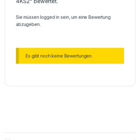
4KS2“ bewertet.
Sie müssen
logged in
sein, um eine Bewertung
abzugeben.
Es gibt noch keine Bewertungen.
Brands Carousel