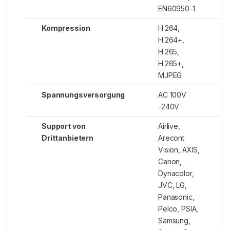
EN60950-1
Kompression
H.264,
H.264+,
H.265,
H.265+,
MJPEG
Spannungsversorgung
AC 100V
-240V
Support von
Airlive,
Drittanbietern
Arecont
Vision, AXIS,
Canon,
Dynacolor,
JVC, LG,
Panasonic,
Pelco, PSIA,
Samsung,