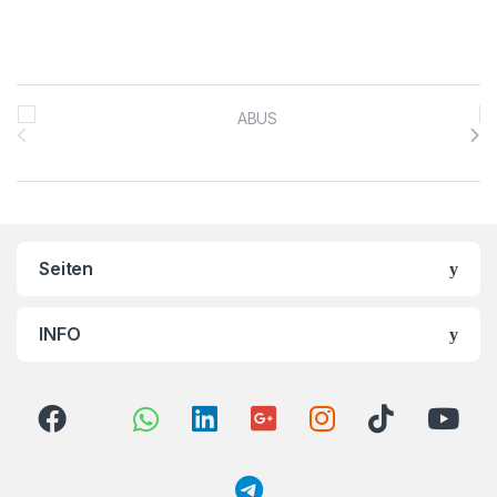
Brands Carousel
Seiten
INFO