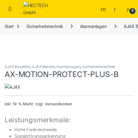
Open
0
Start
Sicherheitstechnik
Alarmanlagen
AJAX B
AJAX Baseline
,
AJAX Melder
,
Alarmanlagen
,
Sicherheitstechnik
AX-MOTION-PROTECT-PLUS-B
inkl. 19 % MwSt.
zzgl.
Versandkosten
Leistungsmerkmale:
Hohe Funkreichweite
Signalstörungserkennung