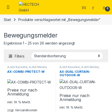
Open
0
Start
Produkte verschlagwortet mit „Bewegungsmelder“
Bewegungsmelder
Ergebnisse 1 – 25 von 26 werden angezeigt
Filters
AJAX Baseline
,
AJAX Melder
,
AJAX Baseline
,
AJAX Melder
,
Alarmanlagen
,
Alarmanlagen
,
AX-COMBI-PROTECT-W
AX-DUAL-CURTAIN-
Sicherheitstechnik
Sicherheitstechnik
OUTDOOR-W
Preise nur nach
Anmeldung
Preise nur nach
Anmeldung
inkl. 19 % MwSt.
inkl. 19 % MwSt.
zzgl.
Versandkosten