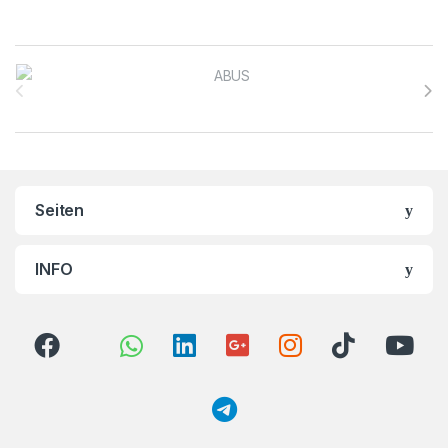
Brands Carousel
Seiten
INFO