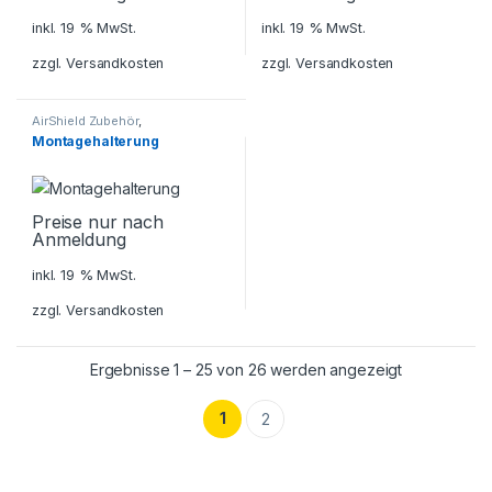
inkl. 19 % MwSt.
inkl. 19 % MwSt.
zzgl.
Versandkosten
zzgl.
Versandkosten
AirShield Zubehör
,
Alarmanlagen
,
Dahua AirShield
,
Montagehalterung
Sicherheitstechnik
Preise nur nach
Anmeldung
inkl. 19 % MwSt.
zzgl.
Versandkosten
Ergebnisse 1 – 25 von 26 werden angezeigt
1
2