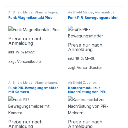
AirShield Melder
,
Alarmanlagen
,
AirShield Melder
,
Alarmanlagen
,
Dahua AirShield
,
Dahua AirShield
,
Funk Magnetkontakt Plus
Funk PIR-Bewegungsmelder
Sicherheitstechnik
Sicherheitstechnik
Preise nur nach
Anmeldung
Preise nur nach
Anmeldung
inkl. 19 % MwSt.
inkl. 19 % MwSt.
zzgl.
Versandkosten
zzgl.
Versandkosten
AirShield Melder
,
Alarmanlagen
,
AirShield Zubehör
,
Dahua AirShield
,
Alarmanlagen
,
Dahua AirShield
,
Funk PIR-Bewegungsmelder
Kameramodul zur
Sicherheitstechnik
Sicherheitstechnik
mit Kamera
Nachrüstung von PIR-
Meldern
Preise nur nach
Preise nur nach
Anmeldung
Anmeldung