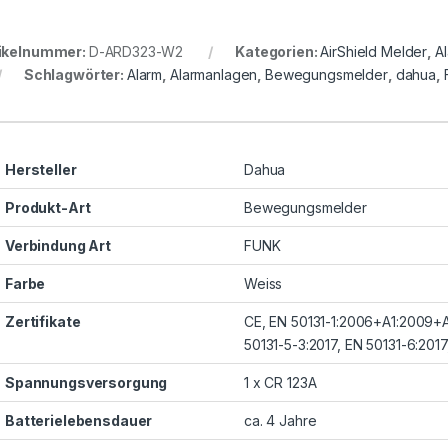
ikelnummer:
D-ARD323-W2
Kategorien:
AirShield Melder
,
A
Schlagwörter:
Alarm
,
Alarmanlagen
,
Bewegungsmelder
,
dahua
,
Hersteller
Dahua
Produkt-Art
Bewegungsmelder
Verbindung Art
FUNK
Farbe
Weiss
Zertifikate
CE, EN 50131-1:2006+A1:2009+A
50131-5-3:2017, EN 50131-6:2017,
Spannungsversorgung
1 x CR 123A
Batterielebensdauer
ca. 4 Jahre