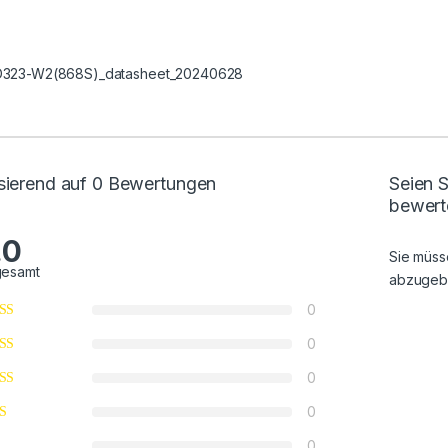
323-W2(868S)_datasheet_20240628
sierend auf 0 Bewertungen
Seien S
bewert
.0
Sie müs
gesamt
abzugeb
0
0
0
0
0