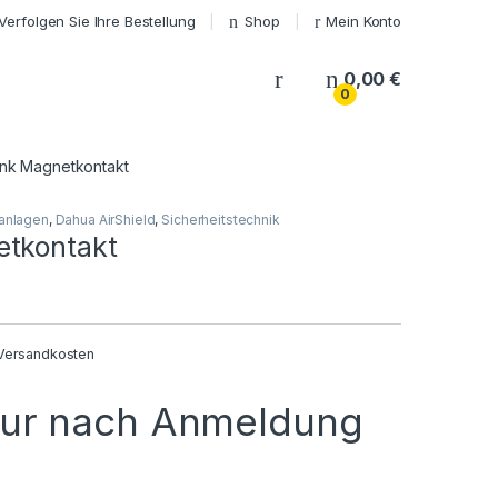
Verfolgen Sie Ihre Bestellung
Shop
Mein Konto
My Account
0,00
€
0
nk Magnetkontakt
anlagen
,
Dahua AirShield
,
Sicherheitstechnik
tkontakt
Versandkosten
nur nach Anmeldung