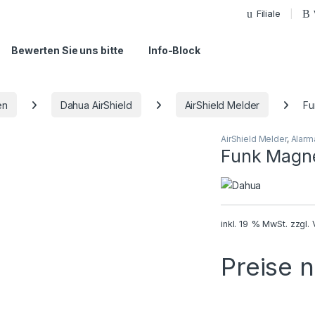
Filiale
Bewerten Sie uns bitte
Info-Block
en
Dahua AirShield
AirShield Melder
Fu
AirShield Melder
,
Alarm
Funk Magne
inkl. 19 % MwSt.
zzgl.
Preise 