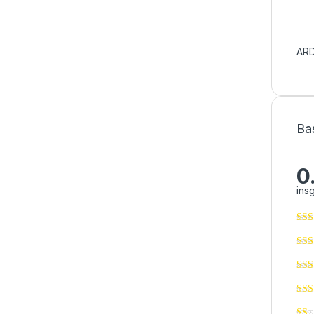
ARD
Ba
0
ins