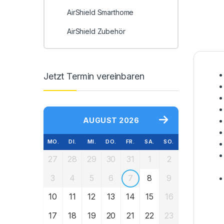
AirShield Smarthome
AirShield Zubehör
Jetzt Termin vereinbaren
AUGUST 2026
MO.
DI.
MI.
DO.
FR.
SA.
SO.
27
28
29
30
31
1
2
3
4
5
6
7
8
9
10
11
12
13
14
15
16
17
18
19
20
21
22
23