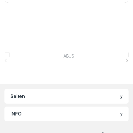
Brands Carousel
Seiten
INFO