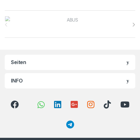
Brands Carousel
Seiten
INFO