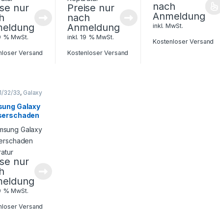
nach
ise nur
Preise nur
Anmeldung
h
nach
eldung
Anmeldung
inkl. MwSt.
19 % MwSt.
inkl. 19 % MwSt.
Kostenloser Versand
nloser Versand
Kostenloser Versand
1/32/33
,
Galaxy
e
,
Samsung
,
phone
ung Galaxy
atur
erschaden
ratur
ise nur
h
eldung
19 % MwSt.
nloser Versand