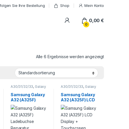
folgen Sie Ihre Bestellung
Shop
Mein Konto
My Account
0,00
€
0
Alle 6 Ergebnisse werden angezeigt
A30/31/32/33
,
Galaxy
A30/31/32/33
,
Galaxy
A Serie
,
Samsung
,
A Serie
,
Samsung
,
Smartphone
Smartphone
Samsung Galaxy
Samsung Galaxy
Reparatur
Reparatur
A32 (A325F)
A32 (A325F) LCD
Ladebuchse
Display +
Reparatur
Touchscreen
Reparatur