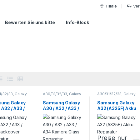
Filiale
Ver
Bewerten Sie uns bitte
Info-Block
1/32/33
,
Galaxy
A30/31/32/33
,
Galaxy
A30/31/32/33
,
Galaxy
e
,
Samsung
,
A Serie
,
Samsung
,
A Serie
,
Samsung
,
phone
Smartphone
Smartphone
ung Galaxy
Samsung Galaxy
Samsung Galaxy
atur
Reparatur
Reparatur
 A32 / A33 /
A30 / A32 / A33 /
A32 (A325F) Akku
Backcover
A34 Kamera
Reparatur
ratur
Glass Reparatur
Preise nur