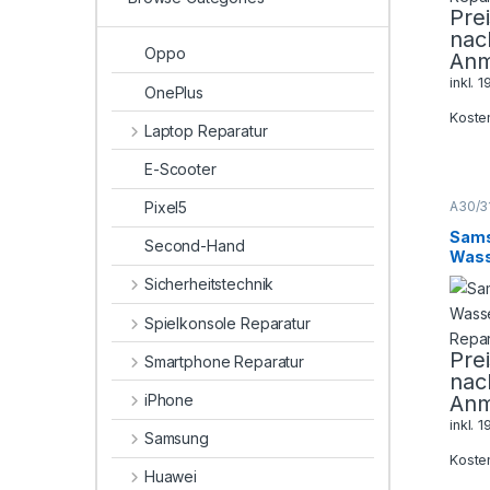
Pre
nac
Oppo
Anm
inkl. 
OnePlus
Koste
Laptop Reparatur
E-Scooter
Pixel5
A30/3
A Seri
Smart
Sams
Second-Hand
Repar
Wass
Repa
Sicherheitstechnik
Spielkonsole Reparatur
Pre
Smartphone Reparatur
nac
Anm
iPhone
inkl. 
Samsung
Koste
Huawei