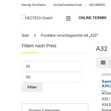
Handy Sinsheim
Sicherheitstechnik
HECMEDIA
Open
ONLINE TERMIN
Start
Produkte verschlagwortet mit „A32“
Filtern nach Preis
A32
Min. Preis
Max. Preis
A30/3
A Seri
Smart
Sams
Repar
A30 /
Filter
A34 
Repa
Browse Categories