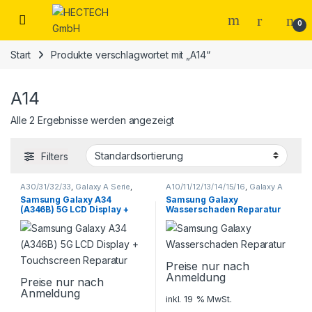
Open
0
Start
Produkte verschlagwortet mit „A14“
A14
Alle 2 Ergebnisse werden angezeigt
Filters
A30/31/32/33
,
Galaxy A Serie
,
A10/11/12/13/14/15/16
,
Galaxy A
Samsung
,
Smartphone
Serie
,
Samsung
,
Smartphone
Samsung Galaxy A34
Samsung Galaxy
Reparatur
Reparatur
(A346B) 5G LCD Display +
Wasserschaden Reparatur
Touchscreen Reparatur
Preise nur nach
Anmeldung
Preise nur nach
Anmeldung
inkl. 19 % MwSt.