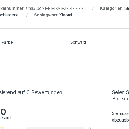
ikelnummer:
sma510dr-1-1-1-1-2-1-2-1-1-1-1-1-1
Kategorien:
Sm
schiedene
Schlagwort:
Xiaomi
Farbe
Schwarz
sierend auf 0 Bewertungen
Seien S
Backco
.0
Sie müs
gesamt
abzugeb
0