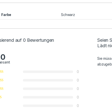
Farbe
Schwarz
sierend auf 0 Bewertungen
Seien S
Lädt ni
.0
Sie müs
gesamt
abzugeb
0
0
0
0
0