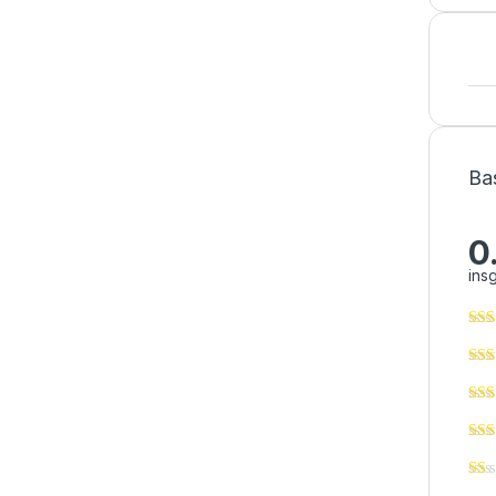
Ba
0
ins