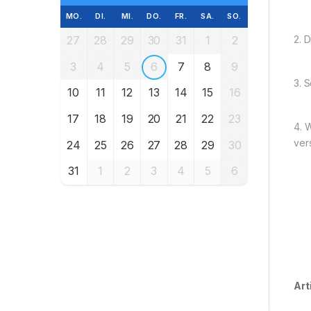
MO.
DI.
MI.
DO.
FR.
SA.
SO.
27
28
29
30
31
1
2
2. 
3
4
5
6
7
8
9
3. 
10
11
12
13
14
15
16
17
18
19
20
21
22
23
4. 
ver
24
25
26
27
28
29
30
31
1
2
3
4
5
6
Art