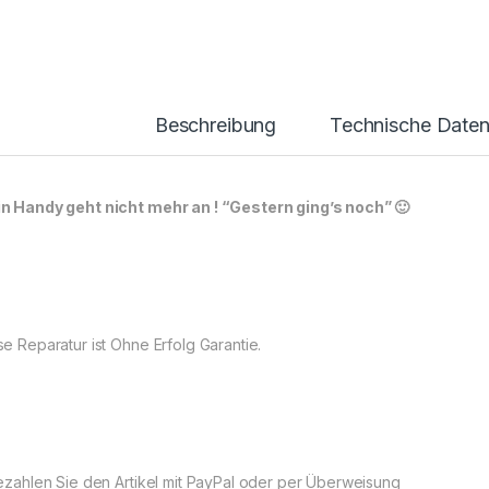
Beschreibung
Technische Date
n Handy geht nicht mehr an ! “Gestern ging’s noch” 🙂
se Reparatur ist Ohne Erfolg Garantie.
Bezahlen Sie den Artikel mit PayPal oder per Überweisung