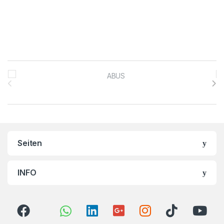
Brands Carousel
Seiten
INFO