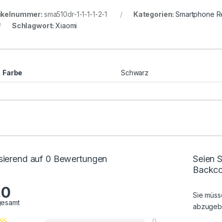
ikelnummer:
sma510dr-1-1-1-1-2-1
Kategorien:
Smartphone R
Schlagwort:
Xiaomi
Farbe
Schwarz
sierend auf 0 Bewertungen
Seien S
Backco
.0
Sie müs
gesamt
abzugeb
0