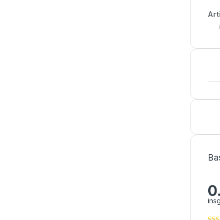
Art
Ba
0
ins