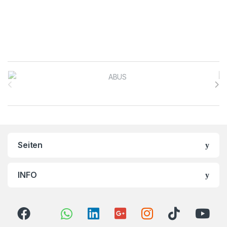
Brands Carousel
Seiten
INFO