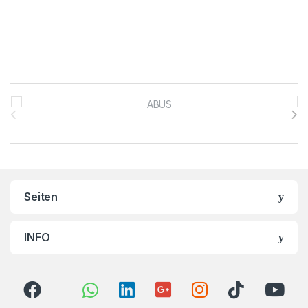
Brands Carousel
Seiten
INFO