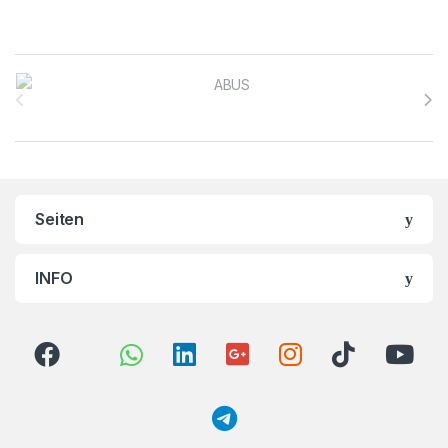
Brands Carousel
Seiten
INFO