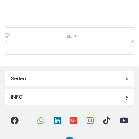
Brands Carousel
Seiten
INFO