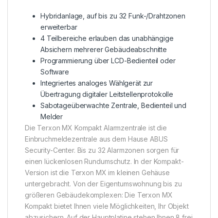
Hybridanlage, auf bis zu 32 Funk-/Drahtzonen
erweiterbar
4 Teilbereiche erlauben das unabhängige
Absichern mehrerer Gebäudeabschnitte
Programmierung über LCD-Bedienteil oder
Software
Integriertes analoges Wählgerät zur
Übertragung digitaler Leitstellenprotokolle
Sabotageüberwachte Zentrale, Bedienteil und
Melder
Die Terxon MX Kompakt Alarmzentrale ist die
Einbruchmeldezentrale aus dem Hause ABUS
Security-Center. Bis zu 32 Alarmzonen sorgen für
einen lückenlosen Rundumschutz. In der Kompakt-
Version ist die Terxon MX im kleinen Gehäuse
untergebracht. Von der Eigentumswohnung bis zu
größeren Gebäudekomplexen: Die Terxon MX
Kompakt bietet Ihnen viele Möglichkeiten, Ihr Objekt
abzusichern. Auf der Hauptplatine stehen Ihnen 8 frei