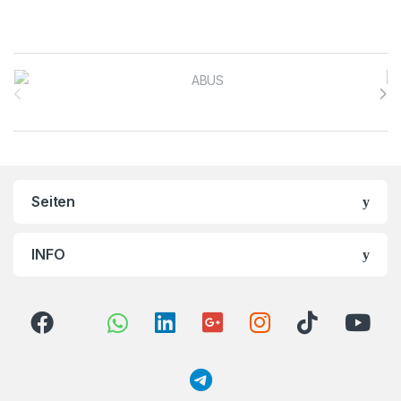
Brands Carousel
Seiten
INFO