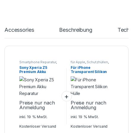
Accessories
Beschreibung
Techn
Smartphone Reparatur
,
für Apple
,
Schutzhüllen
,
SONY
,
Xperia Z
Smartphone Zubehör
Sony Xperia Z5
Für iPhone
Premium Akku
Transparent Silikon
Reparatur
Hülle
Preise nur nach
Preise nur nach
Anmeldung
Anmeldung
inkl. 19 % MwSt.
inkl. 19 % MwSt.
Kostenloser Versand
Kostenloser Versand