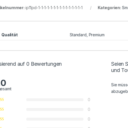
ikelnummer:
ip11pd-1-1-1-1-1-1-1-1-1-1-1-1-1-1-1
Kategorien:
Sm
Qualität
Standard, Premium
sierend auf 0 Bewertungen
Seien 
und To
.0
Sie müs
gesamt
abzugeb
0
0
0