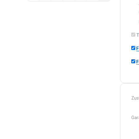
T
F
F
Zus
Gara