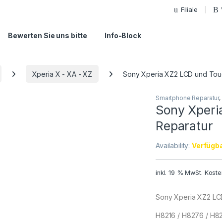
Filiale
Bewerten Sie uns bitte
Info-Block
Xperia X - XA - XZ
Sony Xperia XZ2 LCD und Tou
Smartphone Reparatur
,
Sony Xperi
Reparatur
Availability:
Verfügba
inkl. 19 % MwSt.
Koste
Sony Xperia XZ2 LC
H8216 / H8276 / H8