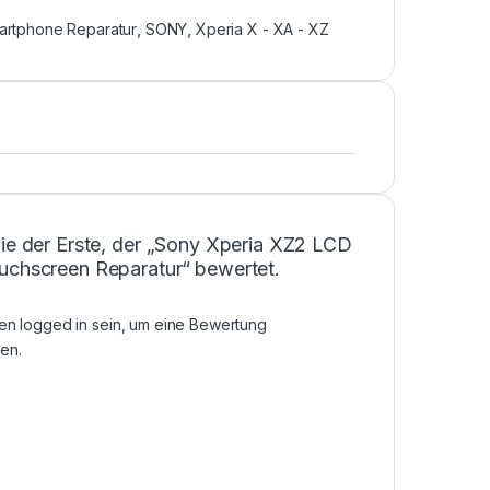
artphone Reparatur
,
SONY
,
Xperia X - XA - XZ
Sie der Erste, der „Sony Xperia XZ2 LCD
uchscreen Reparatur“ bewertet.
sen
logged in
sein, um eine Bewertung
en.