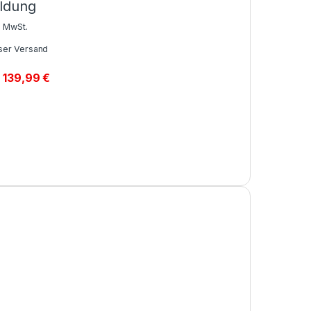
ldung
% MwSt.
ser Versand
139,99
€
-