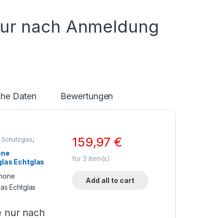
nur nach Anmeldung
che Daten
Bewertungen
159,97
€
,
Schutzglas
,
ne Zubehör
one
for
3
item(s)
las Echtglas
Add all to cart
e nur nach