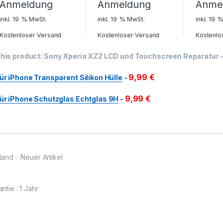
Anmeldung
Anmeldung
Anme
inkl. 19 % MwSt.
inkl. 19 % MwSt.
inkl. 19 
Kostenloser Versand
Kostenloser Versand
Kostenlo
his product:
Sony Xperia XZ2 LCD und Touchscreen Reparatur
9,99
€
ür iPhone Transparent Silikon Hülle
-
9,99
€
ür iPhone Schutzglas Echtglas 9H
-
tand : Neuer Artikel
ntie : 1 Jahr