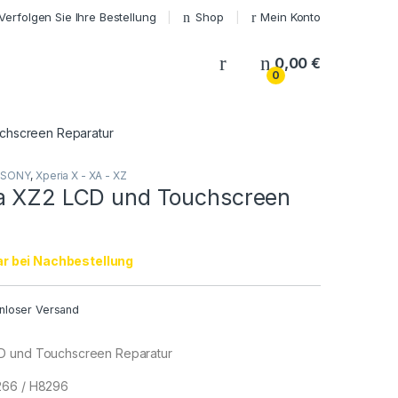
Verfolgen Sie Ihre Bestellung
Shop
Mein Konto
My Account
0,00
€
0
chscreen Reparatur
SONY
,
Xperia X - XA - XZ
a XZ2 LCD und Touchscreen
r bei Nachbestellung
nloser Versand
D und Touchscreen Reparatur
266 / H8296