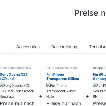
Preise 
Accessories
Beschreibung
Technis
Smartphone Reparatur
,
für Apple
,
Schutzhüllen
,
für Apple
SONY
,
Xperia X - XA - XZ
Smartphone Zubehör
Smartpho
Sony Xperia XZ2
Für iPhone
Für iPh
LCD und
Transparent Silikon
Schutzg
Touchscreen
Hülle
9H
Reparatur
Preise nur nach
Preise nur nach
Preis