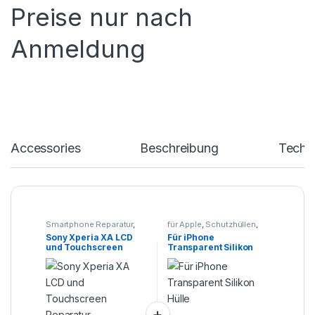
Preise nur nach
Anmeldung
Accessories
Beschreibung
Techn
Smartphone Reparatur
,
für Apple
,
Schutzhüllen
,
SONY
,
Xperia X - XA - XZ
Smartphone Zubehör
Sony Xperia XA LCD
Für iPhone
und Touchscreen
Transparent Silikon
Reparatur
Hülle