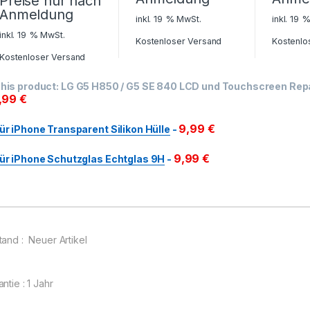
Preise nur nach
Anmeldung
inkl. 19 % MwSt.
inkl. 19 
inkl. 19 % MwSt.
Kostenloser Versand
Kostenlo
Kostenloser Versand
his product:
LG G5 H850 / G5 SE 840 LCD und Touchscreen Rep
9,99
€
9,99
€
ür iPhone Transparent Silikon Hülle
-
9,99
€
ür iPhone Schutzglas Echtglas 9H
-
tand : Neuer Artikel
ntie : 1 Jahr