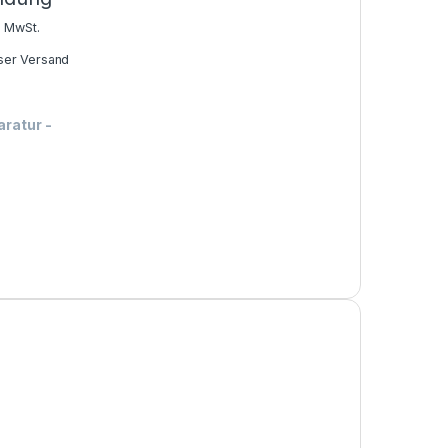
% MwSt.
ser Versand
aratur
-