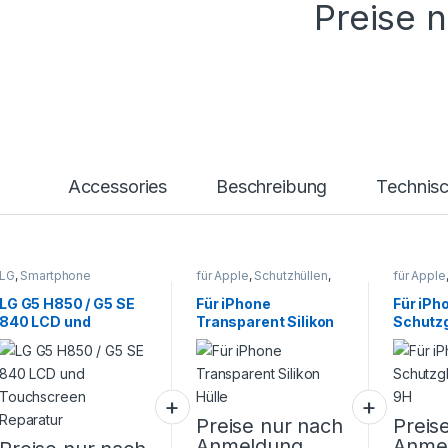
Preise 
Accessories
Beschreibung
Technis
LG
,
Smartphone
für Apple
,
Schutzhüllen
,
für Apple
Reparatur
Smartphone Zubehör
Smartpho
LG G5 H850 / G5 SE
Für iPhone
Für iPh
840 LCD und
Transparent Silikon
Schutzg
Touchscreen
Hülle
9H
Reparatur
Preise nur nach
Preis
Anmeldung
Anme