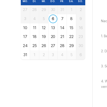
MO.
DI.
MI.
DO.
FR.
SA.
SO.
27
28
29
30
31
1
2
3
4
5
6
7
8
9
Nac
10
11
12
13
14
15
16
1. 
17
18
19
20
21
22
23
24
25
26
27
28
29
30
2. 
31
1
2
3
4
5
6
3. 
4. 
ver