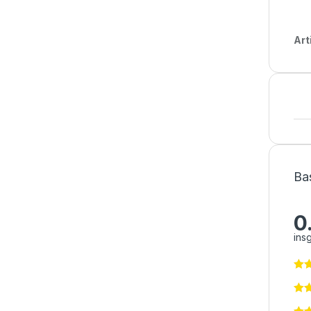
Art
Ba
0
ins