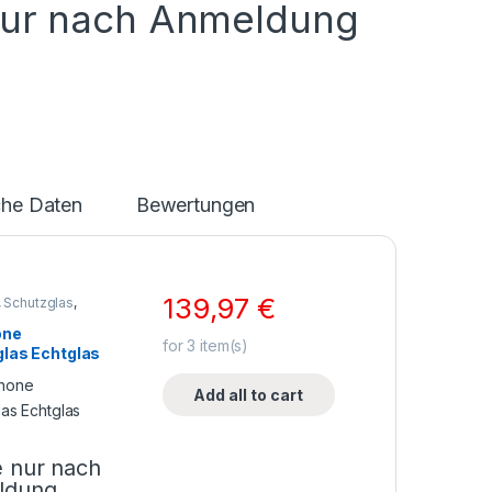
nur nach Anmeldung
che Daten
Bewertungen
139,97
€
,
Schutzglas
,
ne Zubehör
one
for
3
item(s)
las Echtglas
Add all to cart
e nur nach
ldung