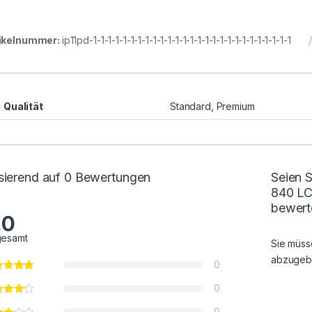
ikelnummer:
ip11pd-1-1-1-1-1-1-1-1-1-1-1-1-1-1-1-1-1-1-1-1-1-1-1-1-1-1-1
Qualität
Standard, Premium
sierend auf 0 Bewertungen
Seien S
840 LC
bewert
.0
gesamt
Sie müs
abzugeb
0
0
0