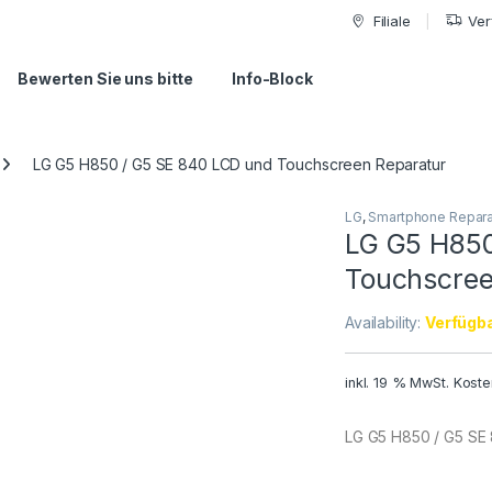
Filiale
Ver
Bewerten Sie uns bitte
Info-Block
LG G5 H850 / G5 SE 840 LCD und Touchscreen Reparatur
LG
,
Smartphone Repara
LG G5 H850
Touchscree
Availability:
Verfügba
inkl. 19 % MwSt.
Koste
LG G5 H850 / G5 SE