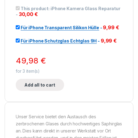
This product:
iPhone Kamera Glass Reparatur
30,00
€
-
9,99
€
Für iPhone Transparent Silikon Hülle
-
9,99
€
Für iPhone Schutzglas Echtglas 9H
-
49,98
€
for
3
item(s)
Add all to cart
Unser Service bietet den Austausch des
zerbrochenen Glases durch hochwertiges Saphirglas
an. Dies kann direkt in unserer Werkstatt vor Ort
durchgeführt werden, und in den meisten Fällen ist