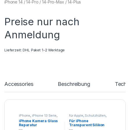
iPhone 14 / 14-Pro / 14-Pro-Max / 14-Plus
Preise nur nach
Anmeldung
Lieferzeit:
DHL Paket 1-2 Werktage
Accessories
Beschreibung
Techn
iPhone
,
iPhone 13 Serie
,
für Apple
,
Schutzhüllen
,
iPhone 14 Serie
,
iPhone
Smartphone Zubehör
iPhone Kamera Glass
Für iPhone
15 Serie
,
iPhone 16 Serie
,
Reparatur
Transparent Silikon
Smartphone Reparatur
Hülle