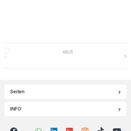
Brands Carousel
Seiten
INFO