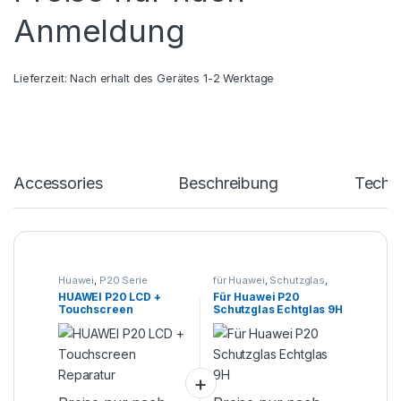
Anmeldung
Lieferzeit:
Nach erhalt des Gerätes 1-2 Werktage
Accessories
Beschreibung
Techn
Huawei
,
P20 Serie
für Huawei
,
Schutzglas
,
Smartphone Zubehör
HUAWEI P20 LCD +
Für Huawei P20
Touchscreen
Schutzglas Echtglas 9H
Reparatur