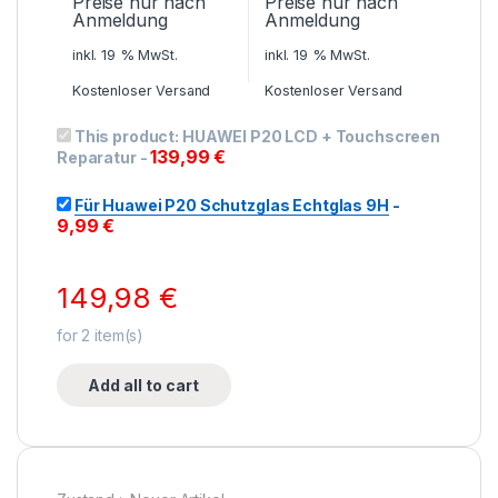
Preise nur nach
Preise nur nach
Anmeldung
Anmeldung
inkl. 19 % MwSt.
inkl. 19 % MwSt.
Kostenloser Versand
Kostenloser Versand
This product:
HUAWEI P20 LCD + Touchscreen
139,99
€
Reparatur
-
Für Huawei P20 Schutzglas Echtglas 9H
-
9,99
€
149,98
€
for
2
item(s)
Add all to cart