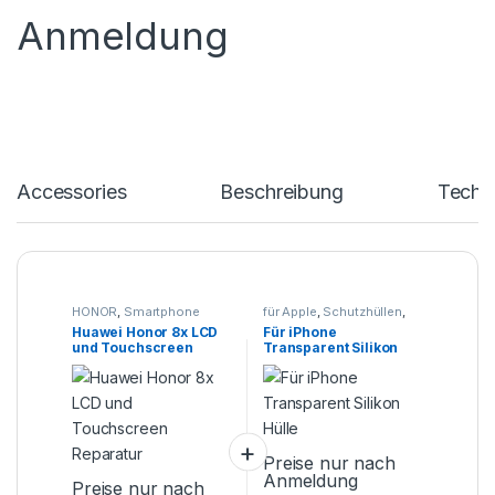
Anmeldung
Accessories
Beschreibung
Techn
HONOR
,
Smartphone
für Apple
,
Schutzhüllen
,
Reparatur
Smartphone Zubehör
Huawei Honor 8x LCD
Für iPhone
und Touchscreen
Transparent Silikon
Reparatur
Hülle
Preise nur nach
Anmeldung
Preise nur nach