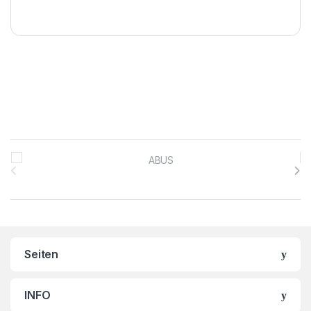
Brands Carousel
Seiten
INFO