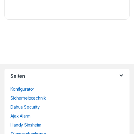
Brands Carousel
Seiten
Konfigurator
Sicherheitstechnik
Dahua Security
Ajax Alarm
Handy Sinsheim
Türsprechanlagen