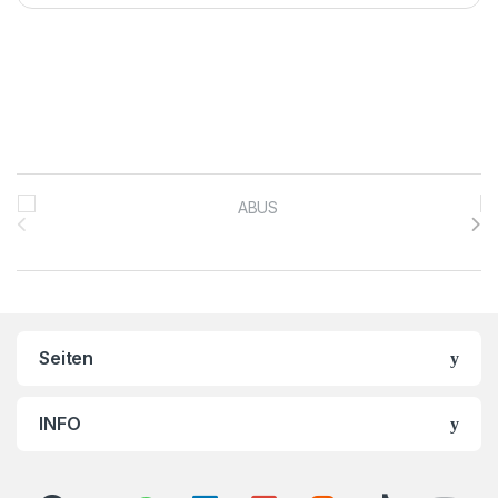
Brands Carousel
Seiten
INFO