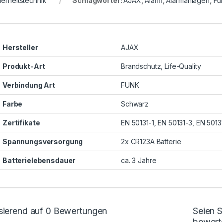
herheitstechnik
Schlagwörter:
AJAX
,
Alarm
,
Alarmanlagen
,
Fu
Hersteller
AJAX
Produkt-Art
Brandschutz, Life-Quality
Verbindung Art
FUNK
Farbe
Schwarz
Zertifikate
EN 50131-1, EN 50131-3, EN 50131
Spannungsversorgung
2x CR123A Batterie
Batterielebensdauer
ca. 3 Jahre
sierend auf 0 Bewertungen
Seien 
bewert