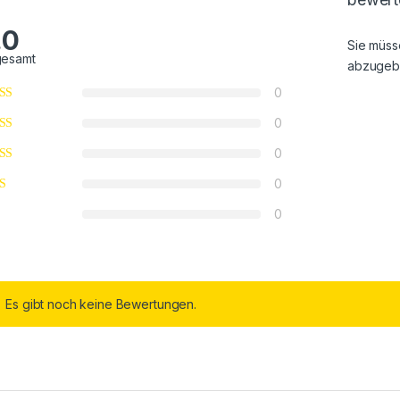
.0
Sie müs
gesamt
abzugeb
0
0
0
0
0
Es gibt noch keine Bewertungen.