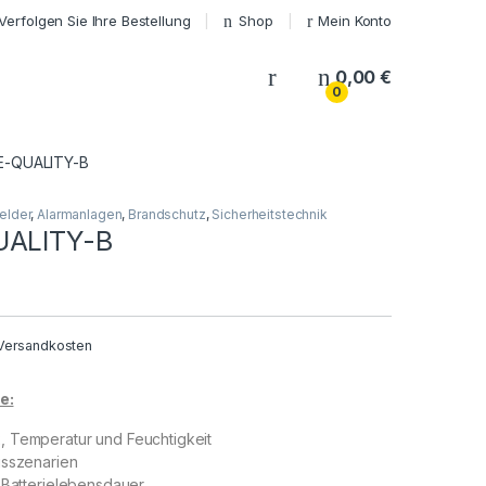
Verfolgen Sie Ihre Bestellung
Shop
Mein Konto
My Account
0,00
€
0
E-QUALITY-B
elder
,
Alarmanlagen
,
Brandschutz
,
Sicherheitstechnik
UALITY-B
Versandkosten
e:
 Temperatur und Feuchtigkeit
gsszenarien
 Batterielebensdauer