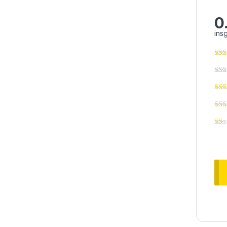
0
ins