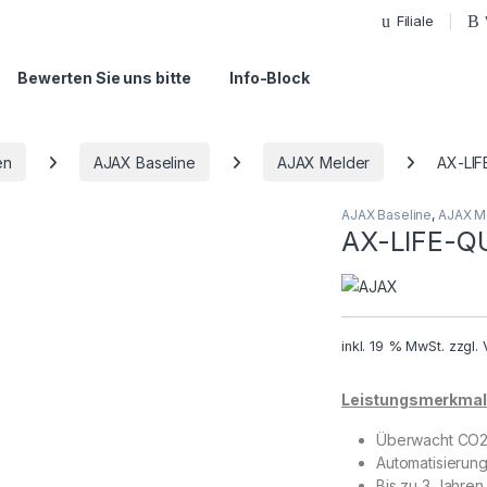
Filiale
Bewerten Sie uns bitte
Info-Block
en
AJAX Baseline
AJAX Melder
AX-LIF
AJAX Baseline
,
AJAX M
AX-LIFE-Q
inkl. 19 % MwSt.
zzgl.
Leistungsmerkmal
Überwacht CO2,
Automatisierun
Bis zu 3 Jahren