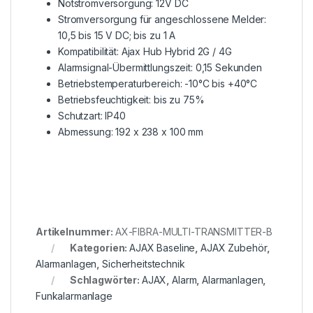
Notstromversorgung: 12V DC
Stromversorgung für angeschlossene Melder:
10,5 bis 15 V DC; bis zu 1 A
Kompatibilität: Ajax Hub Hybrid 2G / 4G
Alarmsignal-Übermittlungszeit: 0,15 Sekunden
Betriebstemperaturbereich: -10°C bis +40°C
Betriebsfeuchtigkeit: bis zu 75%
Schutzart: IP40
Abmessung: 192 x 238 x 100 mm
Artikelnummer:
AX-FIBRA-MULTI-TRANSMITTER-B
Kategorien:
AJAX Baseline
,
AJAX Zubehör
,
Alarmanlagen
,
Sicherheitstechnik
Schlagwörter:
AJAX
,
Alarm
,
Alarmanlagen
,
Funkalarmanlage