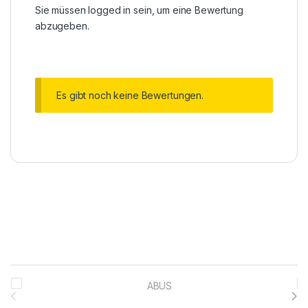
Sie müssen
logged in
sein, um eine Bewertung
abzugeben.
Es gibt noch keine Bewertungen.
Brands Carousel