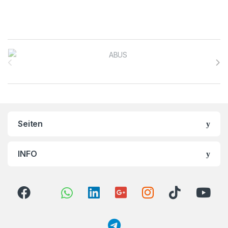
Brands Carousel
Seiten
INFO