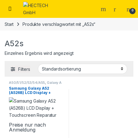
Open
0
Start
Produkte verschlagwortet mit „A52s“
A52s
Einzelnes Ergebnis wird angezeigt
Filters
A50/51/52/53/54/A55
,
Galaxy A
Serie
,
Samsung
,
Smartphone
Samsung Galaxy A52
Reparatur
(A526B) LCD Display +
Touchscreen Reparatur
Preise nur nach
Anmeldung