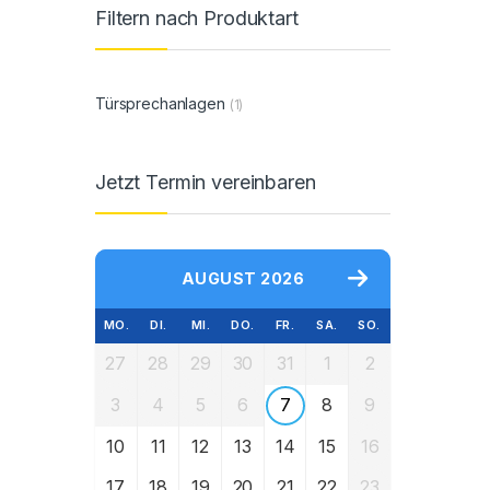
Filtern nach Produktart
Türsprechanlagen
(1)
Jetzt Termin vereinbaren
AUGUST 2026
MO.
DI.
MI.
DO.
FR.
SA.
SO.
27
28
29
30
31
1
2
3
4
5
6
7
8
9
10
11
12
13
14
15
16
17
18
19
20
21
22
23