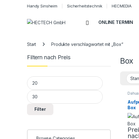
Handy Sinsheim
Sicherheitstechnik
HECMEDIA
Open
ONLINE TERMIN
Start
Produkte verschlagwortet mit „Box“
Filtern nach Preis
Box
Min. Preis
Max. Preis
Dahua
Türsp
Sicher
Aufp
Türsp
Box
Filter
Pre
nac
Browse Categories