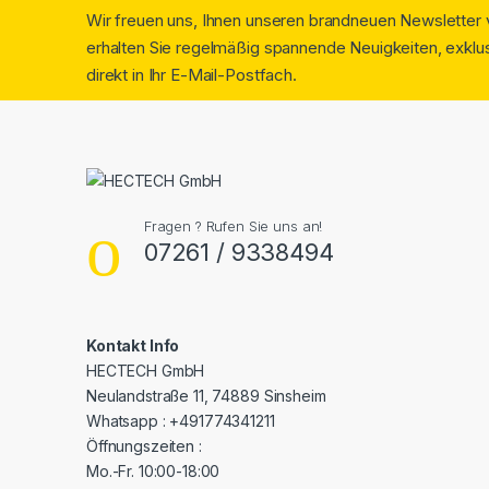
Wir freuen uns, Ihnen unseren brandneuen Newsletter v
erhalten Sie regelmäßig spannende Neuigkeiten, exklus
direkt in Ihr E-Mail-Postfach.
Fragen ? Rufen Sie uns an!
07261 / 9338494
Kontakt Info
HECTECH GmbH
Neulandstraße 11, 74889 Sinsheim
Whatsapp : +491774341211
Öffnungszeiten :
Mo.-Fr. 10:00-18:00