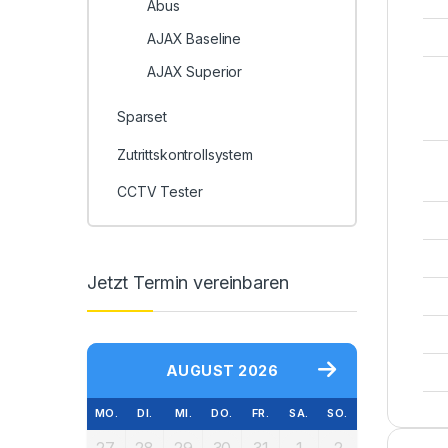
Abus
AJAX Baseline
AJAX Superior
Sparset
Zutrittskontrollsystem
CCTV Tester
Jetzt Termin vereinbaren
AUGUST 2026
MO.
DI.
MI.
DO.
FR.
SA.
SO.
27
28
29
30
31
1
2