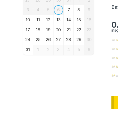
Ba
3
4
5
6
7
8
9
10
11
12
13
14
15
16
0
17
18
19
20
21
22
23
ins
24
25
26
27
28
29
30
31
1
2
3
4
5
6