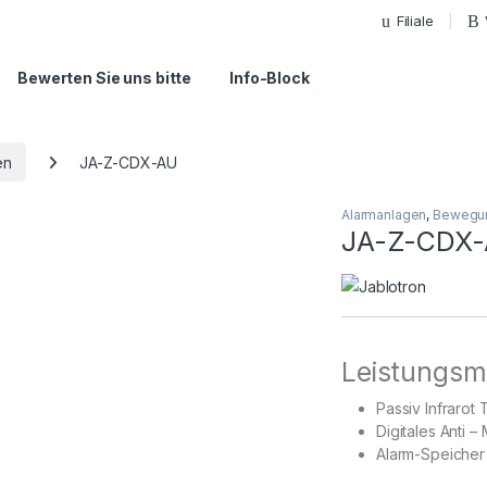
Filiale
Bewerten Sie uns bitte
Info-Block
en
JA-Z-CDX-AU
Alarmanlagen
,
Bewegu
JA-Z-CDX
Leistungsm
Passiv Infrarot
Digitales Anti –
Alarm-Speicher 