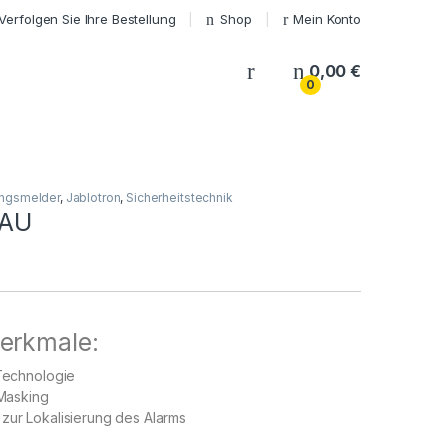
Verfolgen Sie Ihre Bestellung
Shop
Mein Konto
My Account
0,00
€
0
ngsmelder
,
Jablotron
,
Sicherheitstechnik
-AU
erkmale:
 Technologie
 Masking
zur Lokalisierung des Alarms