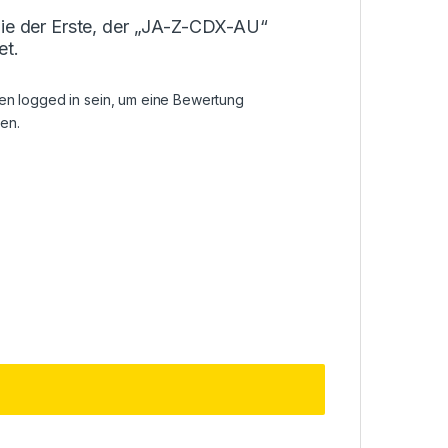
Sie der Erste, der „JA-Z-CDX-AU“
et.
sen
logged in
sein, um eine Bewertung
en.