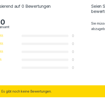
sierend auf 0 Bewertungen
Seien 
bewert
.0
Sie müs
gesamt
abzugeb
0
0
0
0
0
Es gibt noch keine Bewertungen.