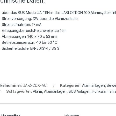
chnische Daten:
über das BUS Modul JA-111H in das JABLOTRON 100 Alarmsystem int
Stromversorgung: 12V über die Alarmzentrale
Stromaufnahmen: 17 mA
Erfassungsbereich/Reichweite: ca. 15m
Abmessungen: 140 x 70 x 53 mm
Betriebstemperatur: -10 bis 50 °C
Sicherheitsstufe: EN-50131-1 / SG 3
ikelnummer:
JA-Z-CDX-AU
Kategorien:
Alarmanlagen
,
Bewe
Schlagwörter:
Alarm
,
Alarmanlagen
,
BUS Anlagen
,
Funkalarmanl
Hersteller
Jablotron