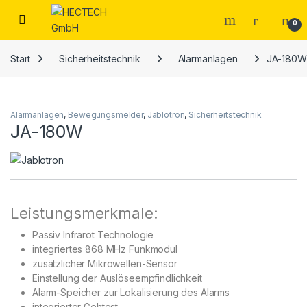
Open
0
Start
Sicherheitstechnik
Alarmanlagen
JA-180W
Alarmanlagen
,
Bewegungsmelder
,
Jablotron
,
Sicherheitstechnik
JA-180W
Leistungsmerkmale:
Passiv Infrarot Technologie
integriertes 868 MHz Funkmodul
zusätzlicher Mikrowellen-Sensor
Einstellung der Auslöseempfindlichkeit
Alarm-Speicher zur Lokalisierung des Alarms
integrierter Gehtest