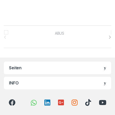
Brands Carousel
Seiten
INFO