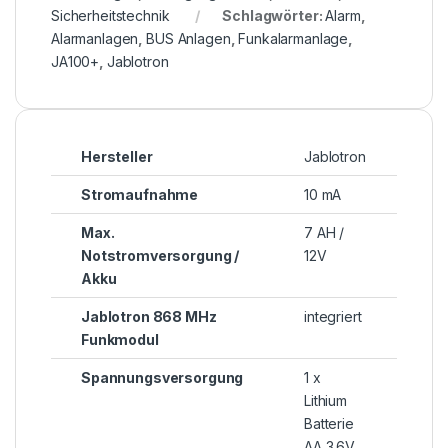
Sicherheitstechnik
Schlagwörter:
Alarm
,
Alarmanlagen
,
BUS Anlagen
,
Funkalarmanlage
,
JA100+
,
Jablotron
Hersteller
Jablotron
Stromaufnahme
10 mA
Max.
7 AH /
Notstromversorgung /
12V
Akku
Jablotron 868 MHz
integriert
Funkmodul
Spannungsversorgung
1 x
Lithium
Batterie
AA 3.6V